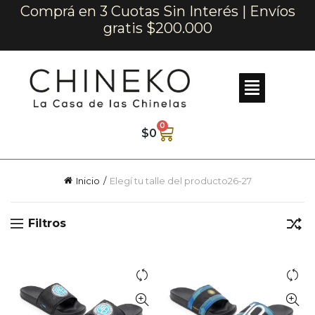
Comprá en 3 Cuotas Sin Interés | Envíos
gratis $200.000
0
$
0
Inicio
Elegí tu talle del producto
26-27
Filtros