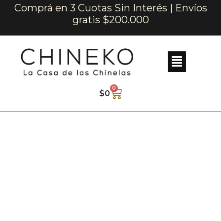
Comprá en 3 Cuotas Sin Interés | Envíos
gratis $200.000
0
$
0
LOCALES
Dean Funes 154, Galería
Mitre
Teléfono: +54 9 351 421-6461
E-Mail:
info@nicolasgiuliano.com