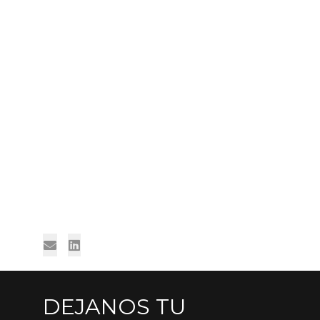
Lun a Vier: 09:00 a 18:00 hs
9 de Julio 57 Local 10
Teléfono: +54 351 428-3086
E-Mail:
info@nicolasgiuliano.com
Lun a Vier: 09:00 a 18:00 hs
DEJANOS TU