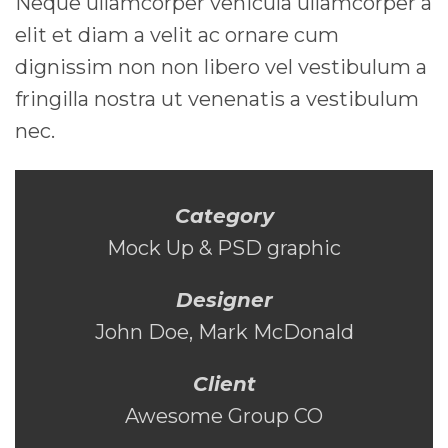
Neque ullamcorper vehicula ullamcorper a
elit et diam a velit ac ornare cum
dignissim non non libero vel vestibulum a
fringilla nostra ut venenatis a vestibulum
nec.
Category
Mock Up & PSD graphic
Designer
John Doe, Mark McDonald
Client
Awesome Group CO