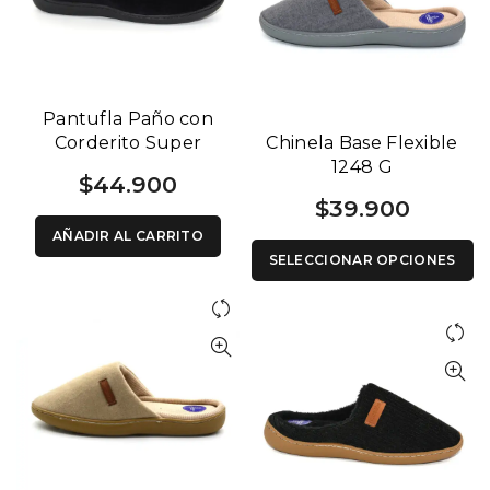
Pantufla Paño con
Corderito Super
Chinela Base Flexible
Acolchado Base Flex
1248 G
$
44.900
1258 A
$
39.900
AÑADIR AL CARRITO
SELECCIONAR OPCIONES