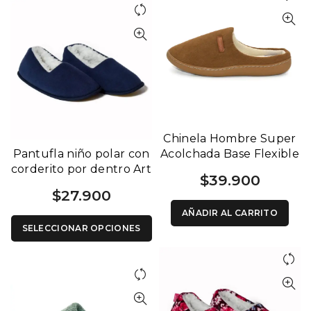
Chinela Hombre Super
Pantufla niño polar con
Acolchada Base Flexible
corderito por dentro Art
1208 H
$
39.900
1100 A
$
27.900
AÑADIR AL CARRITO
SELECCIONAR OPCIONES