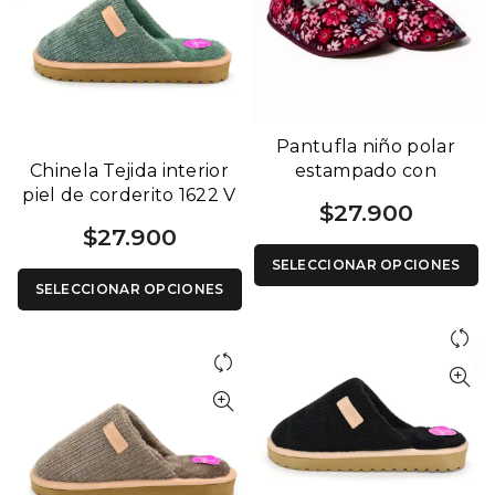
Pantufla niño polar
Chinela Tejida interior
estampado con
piel de corderito 1622 V
corderito por dentro art
$
27.900
1120 B
$
27.900
SELECCIONAR OPCIONES
SELECCIONAR OPCIONES