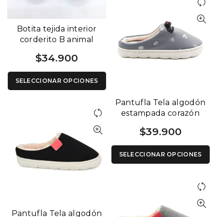
Botita tejida interior
corderito B animal
Solanas 104
$
34.900
SELECCIONAR OPCIONES
Pantufla Tela algodón
estampada corazón
tejida Base Flexible G
$
39.900
4004
SELECCIONAR OPCIONES
Pantufla Tela algodón