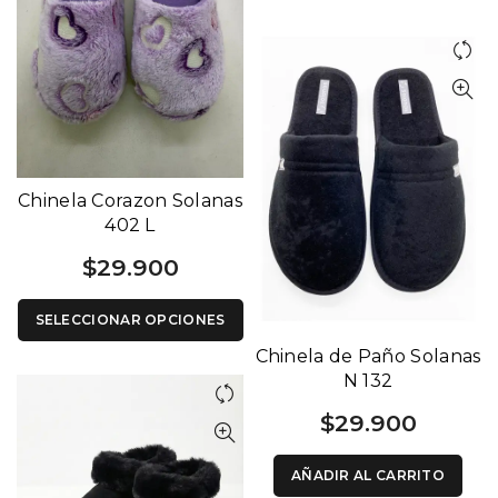
Chinela Corazon Solanas
402 L
$
29.900
SELECCIONAR OPCIONES
Chinela de Paño Solanas
N 132
$
29.900
AÑADIR AL CARRITO