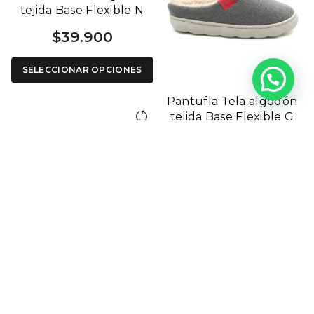
tejida Base Flexible N
4003
$
39.900
SELECCIONAR OPCIONES
Pantufla Tela algodón
tejida Base Flexible G
4003
$
39.900
SELECCIONAR OPCIONES
Pantufla tipo Corderoy
M 3112
$
39.900