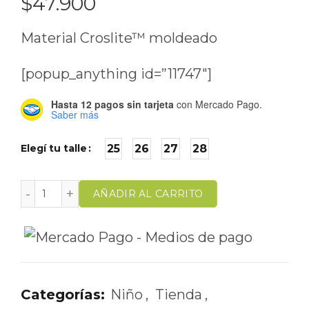
$
47.900
Material Croslite™ moldeado
[popup_anything id=”11747″]
Hasta 12 pagos sin tarjeta
con Mercado Pago.
Saber más
Elegí tu talle
25
26
27
28
AÑADIR AL CARRITO
Categorías:
Niño
,
Tienda
,