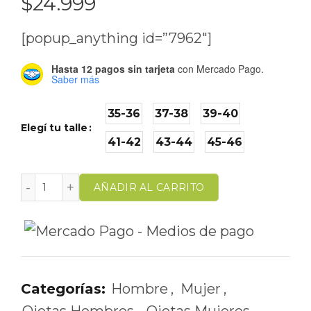
$
24.999
[popup_anything id=”7962″]
Hasta 12 pagos sin tarjeta
con Mercado Pago.
Saber más
35-36
37-38
39-40
Elegí tu talle
41-42
43-44
45-46
AÑADIR AL CARRITO
Categorías:
Hombre
,
Mujer
,
Ojotas Hombres
,
Ojotas Mujeres
,