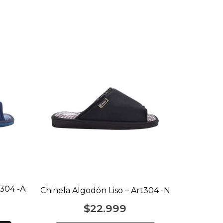
Ojot
t304 -A
Chinela Algodón Liso – Art304 -N
$
22.999