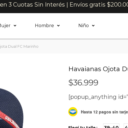
n 3 Cuotas Sin Interés | Envíos gratis $200.0
ujer
Hombre
Niño
jota Dual FC Marinho
Havaianas Ojota D
$
36.999
[popup_anything id=
Hasta 12 pagos sin tarje
Elegí tu talle
39-40
4