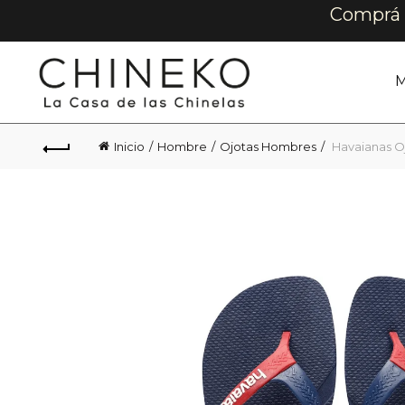
Comprá e
M
Inicio
Hombre
Ojotas Hombres
Havaianas O