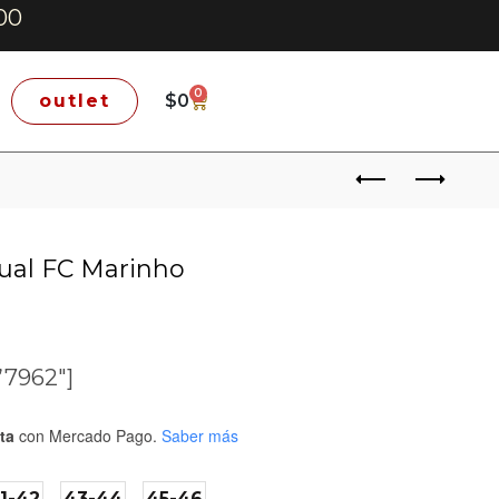
00
0
outlet
$
0
ual FC Marinho
”7962″]
ta
con Mercado Pago.
Saber más
1-42
43-44
45-46