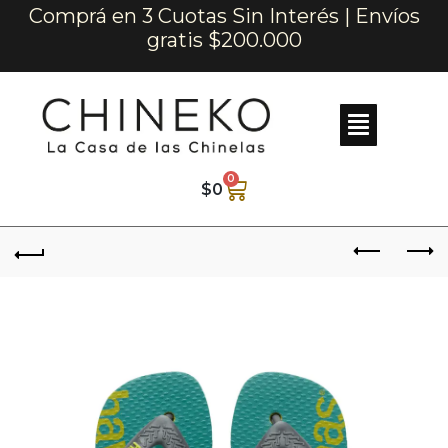
Comprá en 3 Cuotas Sin Interés | Envíos
gratis $200.000
0
$
0