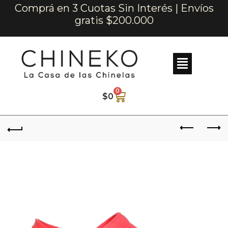
Comprá en 3 Cuotas Sin Interés | Envíos
gratis $200.000
0
$
0