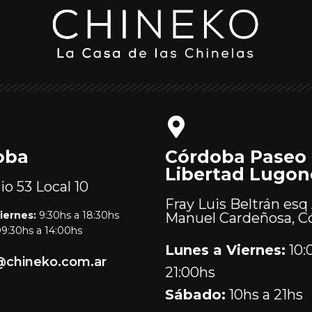
oba
Córdoba Paseo
Libertad Lugon
lio 53
Local 10
Fray Luis Beltrán esq 
iernes:
9:30hs a 18:30hs
Manuel Cardeñosa, C
9:30hs a 14:00hs
Lunes a Viernes:
10:
@chineko.com.ar
21:00hs
Sábado:
10hs a 21hs