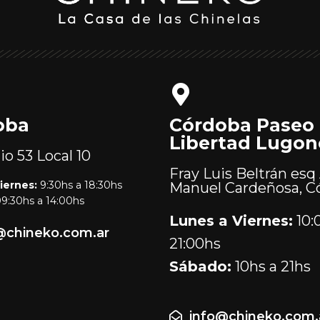
oba
Córdoba Paseo
Libertad Lugon
lio 53
Local 10
Fray Luis Beltrán esq 
iernes:
9:30hs a 18:30hs
Manuel Cardeñosa, C
9:30hs a 14:00hs
Lunes a Viernes:
10:
@chineko.com.ar
21:00hs
Sábado:
10hs a 21hs
info@chineko.com.