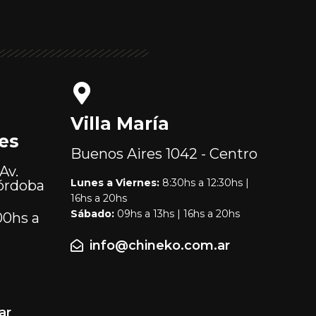
Villa María
es
Buenos Aires
1042 - Centro
Av.
Lunes a Viernes:
8:30hs a 12:30hs |
órdoba
16hs a 20hs
Sábado:
09hs a 13hs | 16hs a 20hs
00hs a
info@chineko.com.ar
ar