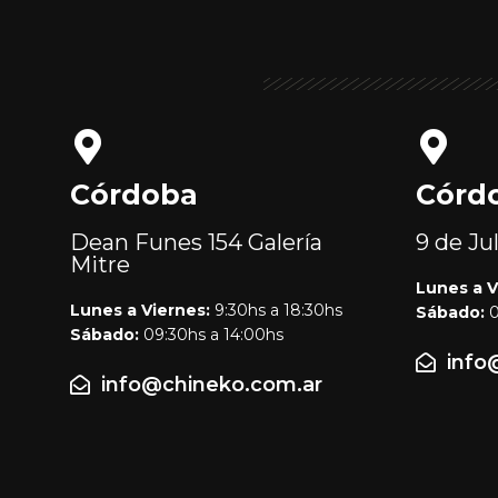
Córdoba
Córd
Dean Funes 154
Galería
9 de Ju
Mitre
Lunes a V
Lunes a Viernes:
9:30hs a 18:30hs
Sábado:
0
Sábado:
09:30hs a 14:00hs
info
info@chineko.com.ar