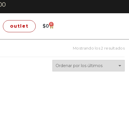
00
0
outlet
$
0
Mostrando los 2 resultados