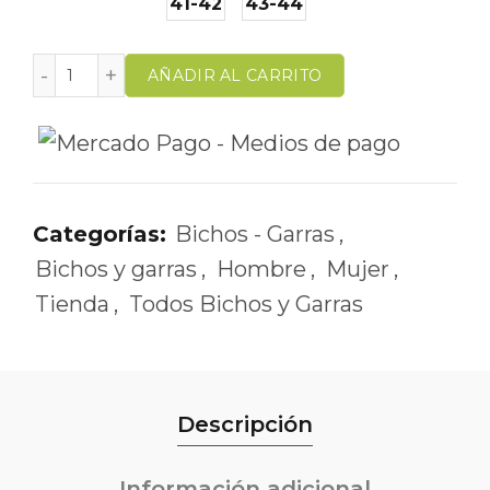
41-42
43-44
AÑADIR AL CARRITO
Categorías:
Bichos - Garras
,
Bichos y garras
,
Hombre
,
Mujer
,
Tienda
,
Todos Bichos y Garras
Descripción
Información adicional