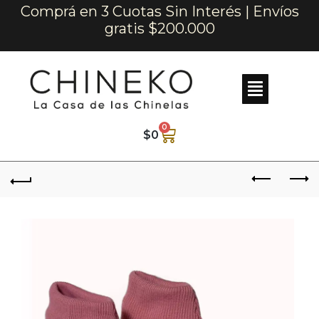
Comprá en 3 Cuotas Sin Interés | Envíos
gratis $200.000
0
$
0