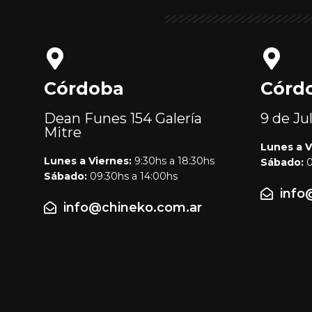
Córdoba
Córd
Dean Funes 154
Galería
9 de Ju
Mitre
Lunes a V
Lunes a Viernes:
9:30hs a 18:30hs
Sábado:
0
Sábado:
09:30hs a 14:00hs
info
info@chineko.com.ar