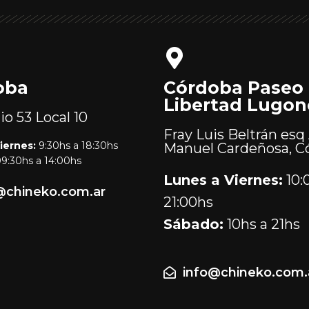
oba
Córdoba Paseo
Libertad Lugon
lio 53
Local 10
Fray Luis Beltrán esq 
iernes:
9:30hs a 18:30hs
Manuel Cardeñosa, C
9:30hs a 14:00hs
Lunes a Viernes:
10:
@chineko.com.ar
21:00hs
Sábado:
10hs a 21hs
info@chineko.com.