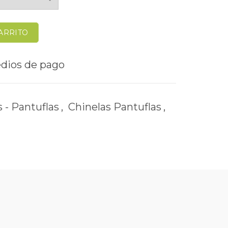
ARRITO
 - Pantuflas
,
Chinelas Pantuflas
,