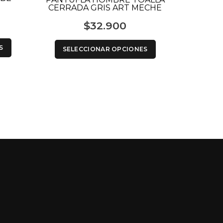
CERRADA GRIS ART MECHE
$
32.900
P
S
SELECCIONAR OPCIONES
SEL