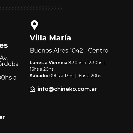
Villa María
es
Buenos Aires
1042 - Centro
Av.
Lunes a Viernes:
8:30hs a 12:30hs |
órdoba
16hs a 20hs
Sábado:
09hs a 13hs | 16hs a 20hs
00hs a
info@chineko.com.ar
ar