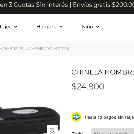
n 3 Cuotas Sin Interés | Envíos gratis $200.0
ujer
Hombre
Niño
HOMBRE PELUCHE NEGRO ART 1196
CHINELA HOMBRE
$
24.900
Hasta 12 pagos sin tarje
Talle