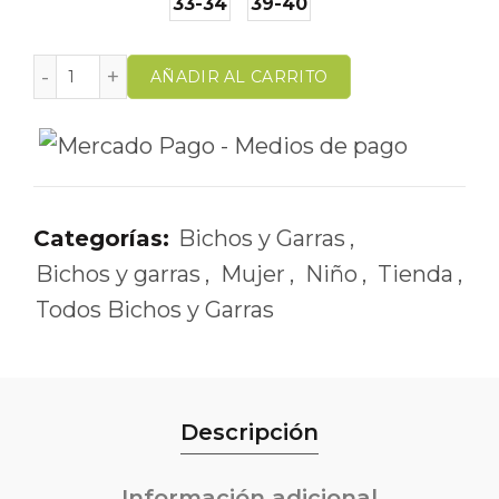
33-34
39-40
AÑADIR AL CARRITO
Categorías:
Bichos y Garras
,
Bichos y garras
,
Mujer
,
Niño
,
Tienda
,
Todos Bichos y Garras
Descripción
Información adicional