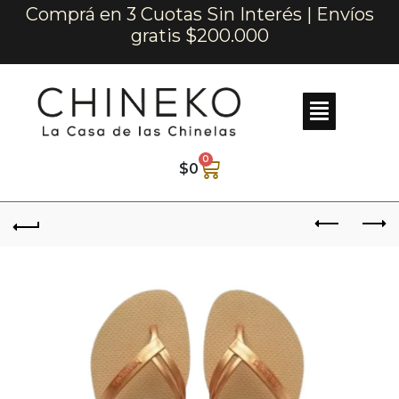
Comprá en 3 Cuotas Sin Interés | Envíos
gratis $200.000
0
$
0