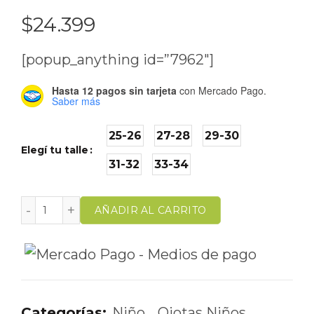
$
24.399
[popup_anything id=”7962″]
Hasta 12 pagos sin tarjeta
con Mercado Pago.
Saber más
25-26
27-28
29-30
Elegí tu talle
31-32
33-34
AÑADIR AL CARRITO
Categorías:
Niño
,
Ojotas Niños