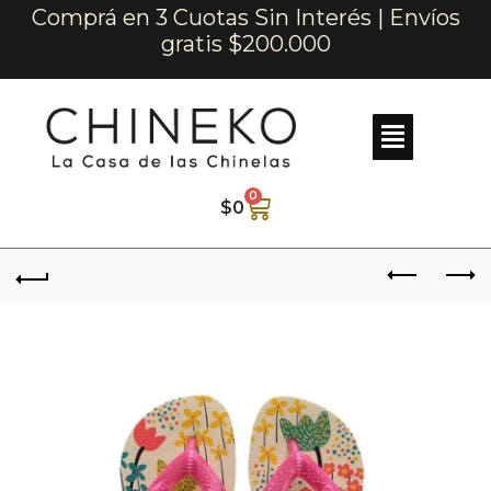
Comprá en 3 Cuotas Sin Interés | Envíos
gratis $200.000
0
$
0