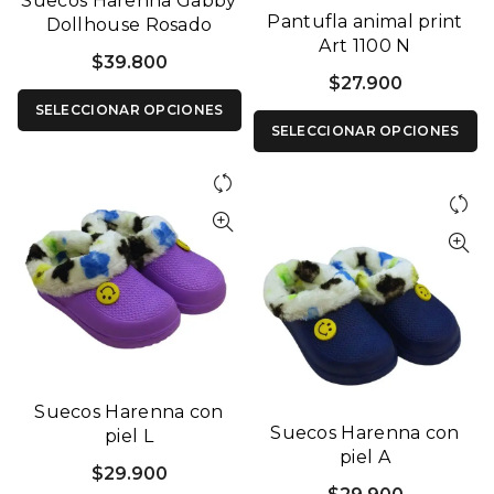
Suecos Harenna Gabby
Pantufla animal print
Dollhouse Rosado
Art 1100 N
$
39.800
$
27.900
SELECCIONAR OPCIONES
SELECCIONAR OPCIONES
Suecos Harenna con
Suecos Harenna con
piel L
piel A
$
29.900