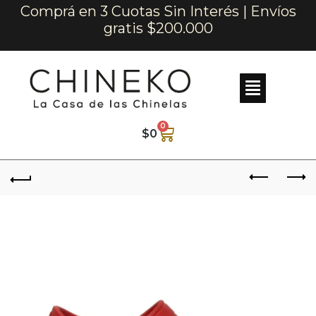
Comprá en 3 Cuotas Sin Interés | Envíos
gratis $200.000
0
$
0