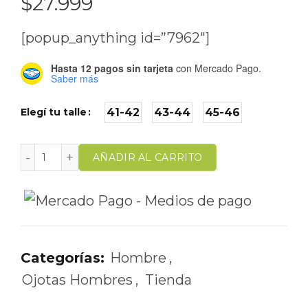
$
27.999
[popup_anything id=”7962″]
Hasta 12 pagos sin tarjeta
con Mercado Pago.
Saber más
Elegí tu talle
41-42
43-44
45-46
AÑADIR AL CARRITO
Categorías:
Hombre
,
Ojotas Hombres
,
Tienda