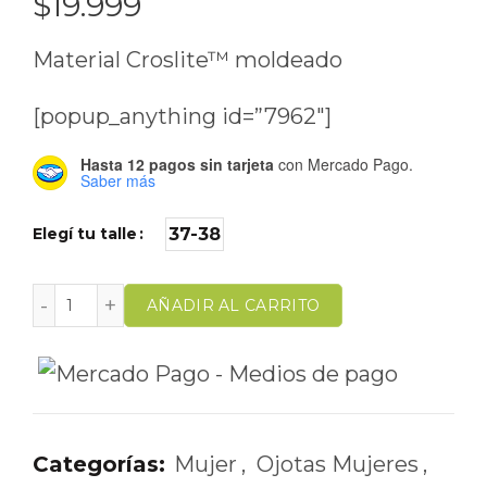
$
19.999
Material Croslite™ moldeado
[popup_anything id=”7962″]
Hasta 12 pagos sin tarjeta
con Mercado Pago.
Saber más
Elegí tu talle
37-38
AÑADIR AL CARRITO
Categorías:
Mujer
,
Ojotas Mujeres
,