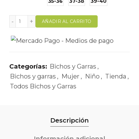
35-36
37-38
39-40
AÑADIR AL CARRITO
Categorías:
Bichos y Garras
,
Bichos y garras
,
Mujer
,
Niño
,
Tienda
,
Todos Bichos y Garras
Descripción
Información adicional