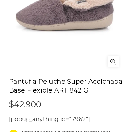
Pantufla Peluche Super Acolchada
Base Flexible ART 842 G
$
42.900
[popup_anything id=”7962″]
Hasta 12 pagos sin tarjeta
con Mercado Pago.