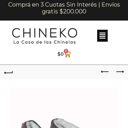
Comprá en 3 Cuotas Sin Interés | Envíos
gratis $200.000
0
$
0