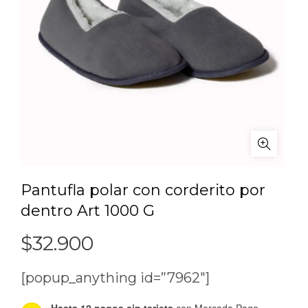
Pantufla polar con corderito por
dentro Art 1000 G
$
32.900
[popup_anything id=”7962″]
Hasta 12 pagos sin tarjeta
con Mercado Pago.