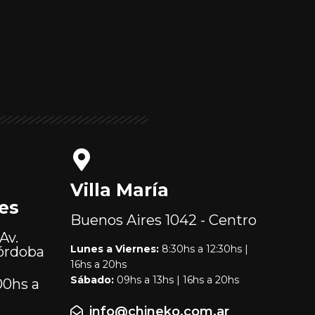
Villa María
es
Buenos Aires
1042 - Centro
Av.
Lunes a Viernes:
8:30hs a 12:30hs |
órdoba
16hs a 20hs
Sábado:
09hs a 13hs | 16hs a 20hs
00hs a
info@chineko.com.ar