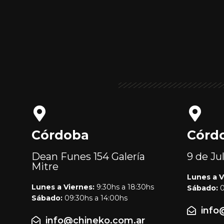
Córdoba
Córd
Dean Funes 154
Galería
9 de Ju
Mitre
Lunes a V
Lunes a Viernes:
9:30hs a 18:30hs
Sábado:
0
Sábado:
09:30hs a 14:00hs
info
info@chineko.com.ar