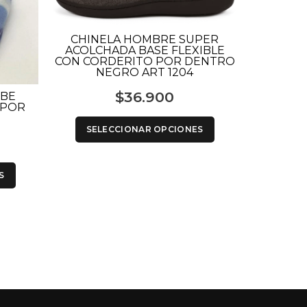
CHINELA HOMBRE SUPER
ACOLCHADA BASE FLEXIBLE
CON CORDERITO POR DENTRO
NEGRO ART 1204
$
36.900
EBE
 POR
SELECCIONAR OPCIONES
Seawalk 
S
SEL