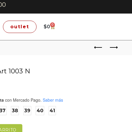
00
0
outlet
$
0
Art 1003 N
ta
con Mercado Pago.
Saber más
37
38
39
40
41
ARRITO