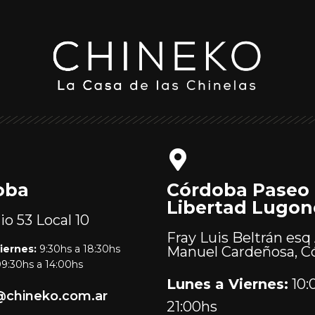
oba
Córdoba Paseo
Libertad Lugon
lio 53
Local 10
Fray Luis Beltrán esq 
iernes:
9:30hs a 18:30hs
Manuel Cardeñosa, C
9:30hs a 14:00hs
Lunes a Viernes:
10:
@chineko.com.ar
21:00hs