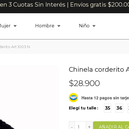
n 3 Cuotas Sin Interés | Envíos gratis $200.0
ujer
Hombre
Niño
erito Art 1003 N
Chinela corderito 
$
28.900
Hasta 12 pagos sin tarje
Elegí tu talle
35
36
AÑADIR AL C