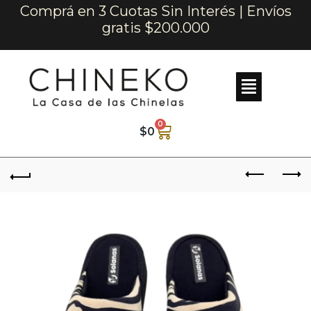
Comprá en 3 Cuotas Sin Interés | Envíos
gratis $200.000
0
$
0