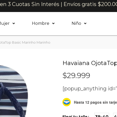
n 3 Cuotas Sin Interés | Envíos gratis $200.0
ujer
Hombre
Niño
otaTop Basic Marinho Marinho
Havaiana OjotaTop
$
29.999
[popup_anything id=
Hasta 12 pagos sin tarje
Elegí tu talle
39-40
4