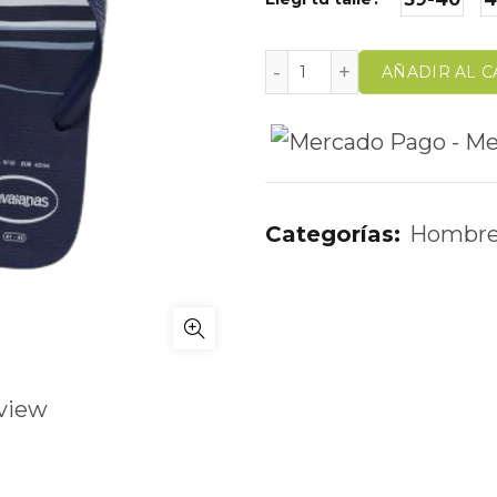
AÑADIR AL C
Categorías:
Hombr
view