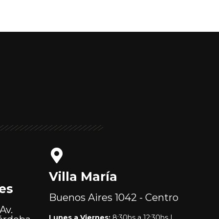
Villa María
es
Buenos Aires
1042 - Centro
Av.
Lunes a Viernes:
8:30hs a 12:30hs |