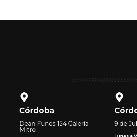
Córdoba
Córd
Dean Funes 154
Galería
9 de Ju
Mitre
Lunes a V