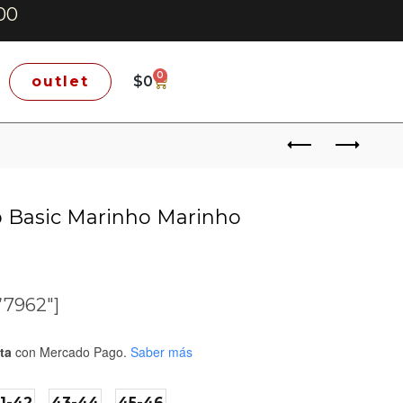
00
0
outlet
$
0
 Basic Marinho Marinho
”7962″]
ta
con Mercado Pago.
Saber más
1-42
43-44
45-46