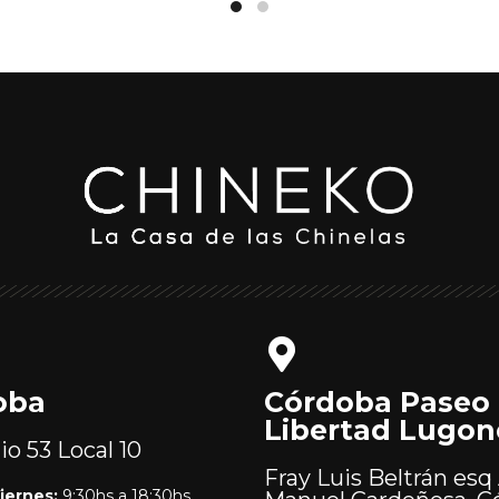
oba
Córdoba Paseo
Libertad Lugon
lio 53
Local 10
Fray Luis Beltrán esq 
iernes:
9:30hs a 18:30hs