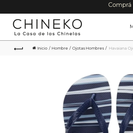
Comprá e
M
Inicio
Hombre
Ojotas Hombres
Havaiana Oj