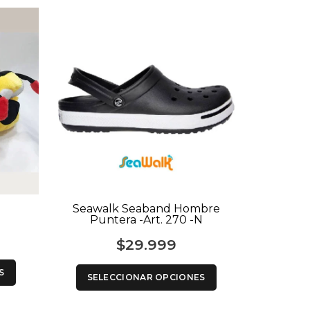
Seawalk Seaband Hombre
Chinela A
Puntera -Art. 270 -N
$
29.999
SEL
S
SELECCIONAR OPCIONES